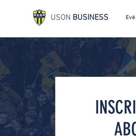
USON
BUSINESS
Evé
INSCR
AB