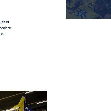
let et
nombre
t des