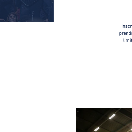
Inscr
prend
limi