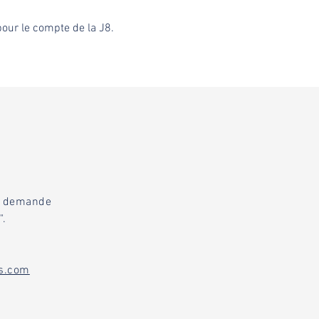
pour le compte de la J8.
re demande
".
s.com